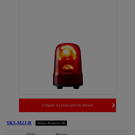
Cliquez ici pour plus de détails
SKS-M2J-R
Balises Rotatives SK
Taille
80 mm