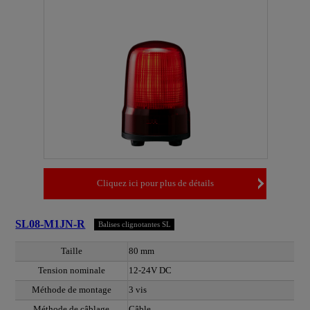
Cliquez ici pour plus de détails
SL08-M1JN-R
Balises clignotantes SL
Taille
80 mm
Tension nominale
12-24V DC
Méthode de montage
3 vis
Méthode de câblage
Câble