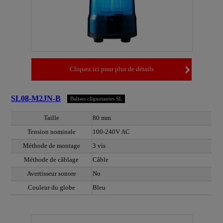
Cliquez ici pour plus de détails
SL08-M2JN-B
Balises clignotantes SL
Taille
80 mm
Tension nominale
100-240V AC
Méthode de montage
3 vis
Méthode de câblage
Câble
Avertisseur sonore
No
Couleur du globe
Bleu