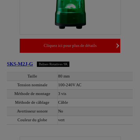
Cliquez ici pour plus de détails
SKS-M2J-G
Balises Rotatives SK
Taille
80 mm
Tension nominale
100-240V AC
Méthode de montage
3 vis
Méthode de câblage
Câble
Avertisseur sonore
No
Couleur du globe
vert