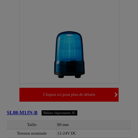
Cliquez ici pour plus de détails
SL08-M1JN-B
Balises clignotantes SL
Taille
80 mm
Tension nominale
12-24V DC