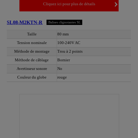
Cliquez ici pour plus de détails
SL08-M2KTN-R
Balises clignotantes SL
Taille
80 mm
Tension nominale
100-240V AC
Méthode de montage
Trou à 2 points
Méthode de câblage
Bornier
Avertisseur sonore
No
Couleur du globe
rouge