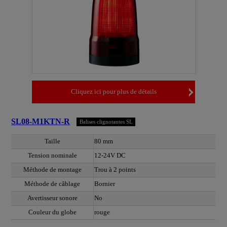
Cliquez ici pour plus de détails
SL08-M1KTN-R
Balises clignotantes SL
Taille
80 mm
Tension nominale
12-24V DC
Méthode de montage
Trou à 2 points
Méthode de câblage
Bornier
Avertisseur sonore
No
Couleur du globe
rouge