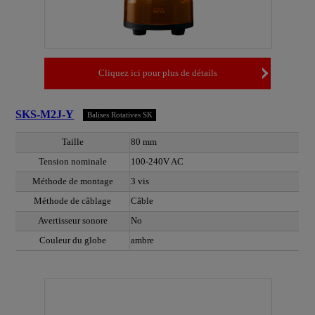
Cliquez ici pour plus de détails
SKS-M2J-Y
Balises Rotatives SK
Taille
80 mm
Tension nominale
100-240V AC
Méthode de montage
3 vis
Méthode de câblage
Câble
Avertisseur sonore
No
Couleur du globe
ambre