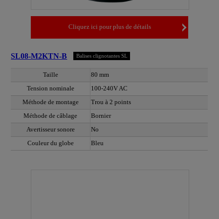
Cliquez ici pour plus de détails
SL08-M2KTN-B
Balises clignotantes SL
Taille
80 mm
Tension nominale
100-240V AC
Méthode de montage
Trou à 2 points
Méthode de câblage
Bornier
Avertisseur sonore
No
Couleur du globe
Bleu