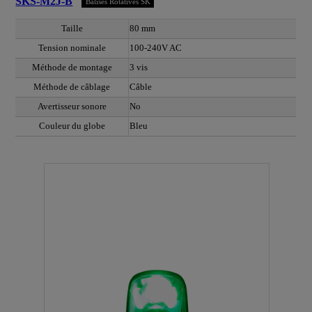
SKS-M2J-B
Balises Rotatives SK
Taille
80 mm
Tension nominale
100-240V AC
Méthode de montage
3 vis
Méthode de câblage
Câble
Avertisseur sonore
No
Couleur du globe
Bleu