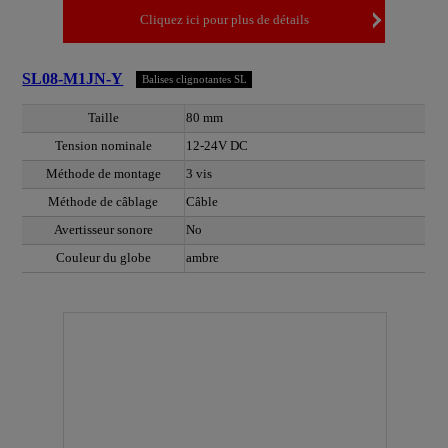
Cliquez ici pour plus de détails
SL08-M1JN-Y
Balises clignotantes SL
Taille
80 mm
Tension nominale
12-24V DC
Méthode de montage
3 vis
Méthode de câblage
Câble
Avertisseur sonore
No
Couleur du globe
ambre