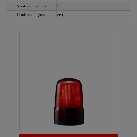
Avertisseur sonore
No
Couleur du globe
vert