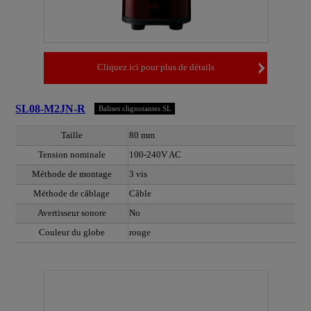
Cliquez ici pour plus de détails
SL08-M2JN-R
Balises clignotantes SL
Taille
80 mm
Tension nominale
100-240V AC
Méthode de montage
3 vis
Méthode de câblage
Câble
Avertisseur sonore
No
Couleur du globe
rouge