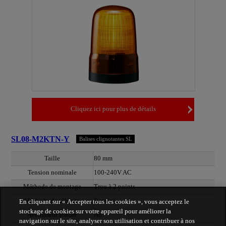
Cliquez ici pour plus de détails
SL08-M2KTN-Y
Balises clignotantes SL
Taille
80 mm
Tension nominale
100-240V AC
Méthode de montage
Trou à 2 points
Méthode de câblage
Bornier
En cliquant sur « Accepter tous les cookies », vous acceptez le
stockage de cookies sur votre appareil pour améliorer la
Avertisseur sonore
No
navigation sur le site, analyser son utilisation et contribuer à nos