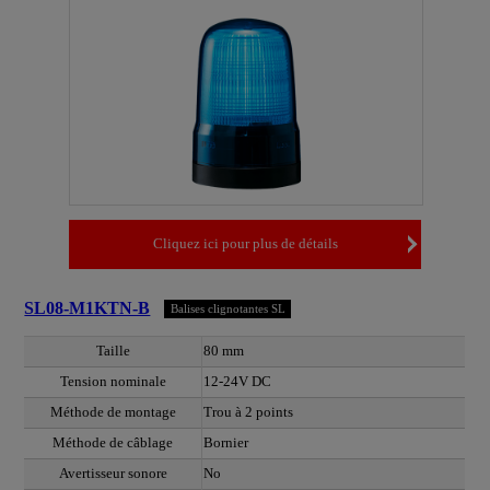
Cliquez ici pour plus de détails
SL08-M1KTN-B
Balises clignotantes SL
Taille
80 mm
Tension nominale
12-24V DC
Méthode de montage
Trou à 2 points
Méthode de câblage
Bornier
Avertisseur sonore
No