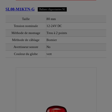
SL08-M1KTN-G
Balises clignotantes SL
Taille
80 mm
Tension nominale
12-24V DC
Méthode de montage
Trou à 2 points
Méthode de câblage
Bornier
Avertisseur sonore
No
Couleur du globe
vert