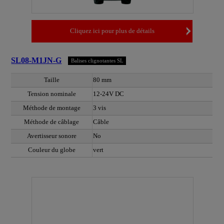
Cliquez ici pour plus de détails
SL08-M1JN-G
Balises clignotantes SL
Taille
80 mm
Tension nominale
12-24V DC
Méthode de montage
3 vis
Méthode de câblage
Câble
Avertisseur sonore
No
Couleur du globe
vert