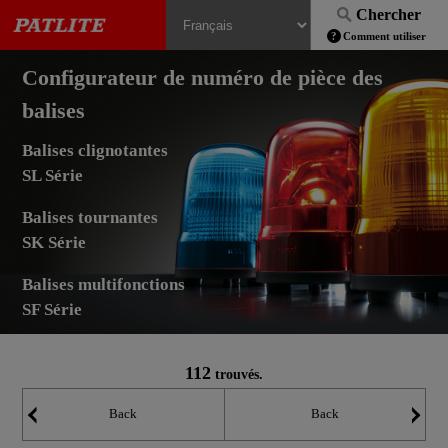
Chercher
Comment utiliser
Configurateur de numéro de pièce des
balises
Balises clignotantes
SL Série
Balises tournantes
SK Série
Balises multifonctions
SF Série
112
trouvés.
Back
Back