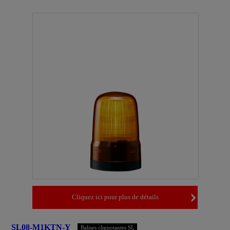
Cliquez ici pour plus de détails
SL08-M1KTN-Y
Balises clignotantes SL