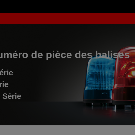
uméro de pièce des balises
érie
rie
 Série