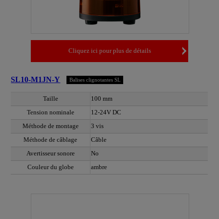
Cliquez ici pour plus de détails
SL10-M1JN-Y
Balises clignotantes SL
Taille
100 mm
Tension nominale
12-24V DC
Méthode de montage
3 vis
Méthode de câblage
Câble
Avertisseur sonore
No
Couleur du globe
ambre