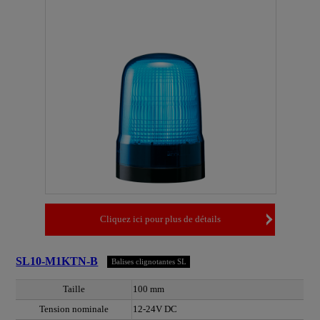
Cliquez ici pour plus de détails
SL10-M1KTN-B
Balises clignotantes SL
Taille
100 mm
Tension nominale
12-24V DC