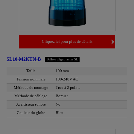
Cliquez ici pour plus de détails
SL10-M2KTN-B
Balises clignotantes SL
Taille
100 mm
Tension nominale
100-240V AC
Méthode de montage
Trou à 2 points
Méthode de câblage
Bornier
Avertisseur sonore
No
Couleur du globe
Bleu