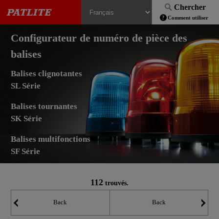
Chercher
Comment utiliser
Configurateur de numéro de pièce des
balises
Balises clignotantes
SL Série
Balises tournantes
SK Série
Balises multifonctions
SF Série
112
trouvés.
Back
Back