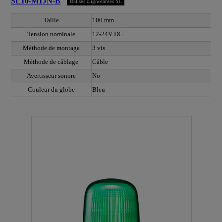
SL10-M1JN-B
Balises clignotantes SL
Taille
100 mm
Tension nominale
12-24V DC
Méthode de montage
3 vis
Méthode de câblage
Câble
Avertisseur sonore
No
Couleur du globe
Bleu