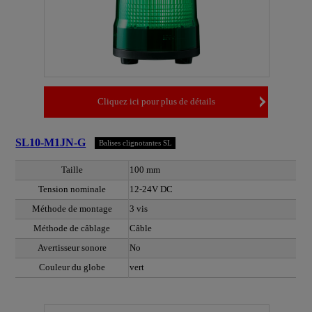
Cliquez ici pour plus de détails
SL10-M1JN-G
Balises clignotantes SL
Taille
100 mm
Tension nominale
12-24V DC
Méthode de montage
3 vis
Méthode de câblage
Câble
Avertisseur sonore
No
Couleur du globe
vert