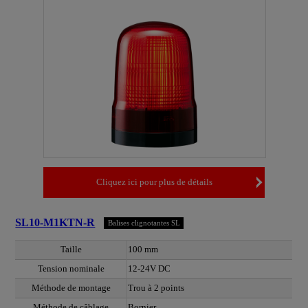
Cliquez ici pour plus de détails
SL10-M1KTN-R
Balises clignotantes SL
Taille
100 mm
Tension nominale
12-24V DC
Méthode de montage
Trou à 2 points
Méthode de câblage
Bornier