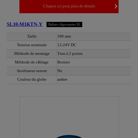
Cliquez ici pour plus de détails
SL10-M1KTN-Y
Balises clignotantes SL
Taille
100 mm
Tension nominale
12-24V DC
Méthode de montage
Trou à 2 points
Méthode de câblage
Bornier
Avertisseur sonore
No
Couleur du globe
ambre