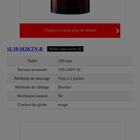
Cliquez ici pour plus de détails
SL10-M2KTN-R
Balises clignotantes SL
Taille
100 mm
Tension nominale
100-240V AC
Méthode de montage
Trou à 2 points
Méthode de câblage
Bornier
Avertisseur sonore
No
Couleur du globe
rouge