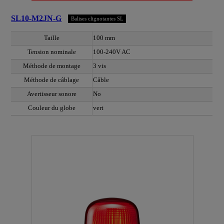
SL10-M2JN-G
Balises clignotantes SL
Taille
100 mm
Tension nominale
100-240V AC
Méthode de montage
3 vis
Méthode de câblage
Câble
Avertisseur sonore
No
Couleur du globe
vert