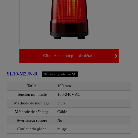
Cliquez ici pour plus de détails
SL10-M2JN-R
Balises clignotantes SL
Taille
100 mm
Tension nominale
100-240V AC
Méthode de montage
3 vis
Méthode de câblage
Câble
Avertisseur sonore
No
Couleur du globe
rouge