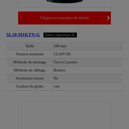
Cliquez ici pour plus de détails
SL10-M1KTN-G
Balises clignotantes SL
Taille
100 mm
Tension nominale
12-24V DC
Méthode de montage
Trou à 2 points
Méthode de câblage
Bornier
Avertisseur sonore
No
Couleur du globe
vert