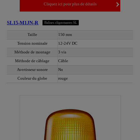
Cliquez ici pour plus de détails
SL15-M1JN-R
Balises clignotantes SL
Taille
150 mm
Tension nominale
12-24V DC
Méthode de montage
3 vis
Méthode de câblage
Câble
Avertisseur sonore
No
Couleur du globe
rouge