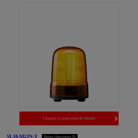
Cliquez ici pour plus de détails
SL10-M2JN-Y
Balises clignotantes SL