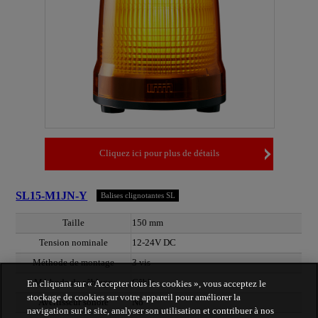
Cliquez ici pour plus de détails
SL15-M1JN-Y
Balises clignotantes SL
Taille
150 mm
Tension nominale
12-24V DC
Méthode de montage
3 vis
Méthode de câblage
Câble
En cliquant sur « Accepter tous les cookies », vous acceptez le
stockage de cookies sur votre appareil pour améliorer la
Avertisseur sonore
No
navigation sur le site, analyser son utilisation et contribuer à nos