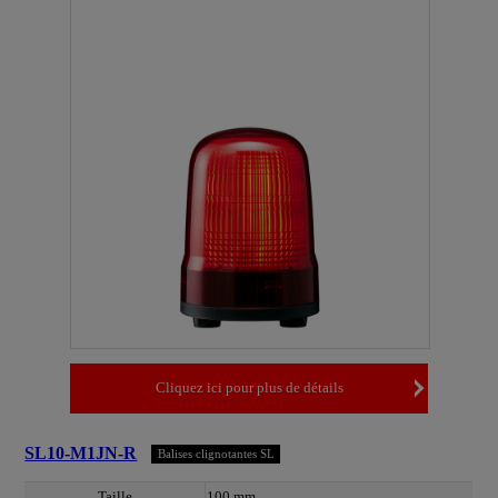
Cliquez ici pour plus de détails
SL10-M1JN-R
Balises clignotantes SL
Taille
100 mm