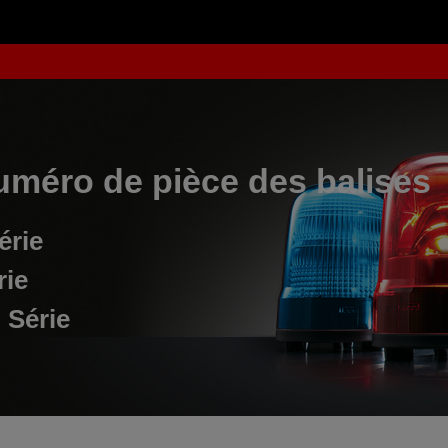
uméro de pièce des balises
érie
rie
 Série