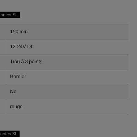
otantes SL
150 mm
12-24V DC
Trou à 3 points
Bornier
No
rouge
otantes SL