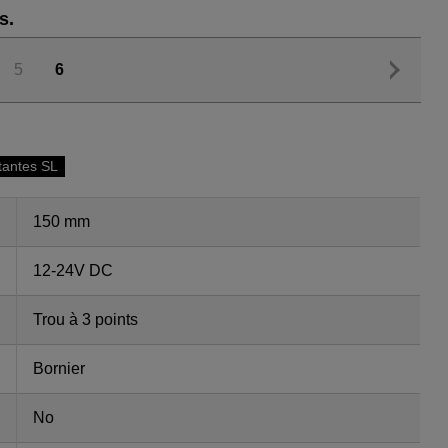
s.
5
6
otantes SL
150 mm
12-24V DC
Trou à 3 points
Bornier
No