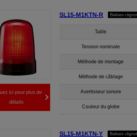
SL15-M1KTN-R
Balises clign
Taille
Tension nominale
Méthode de montage
Méthode de câblage
Avertisseur sonore
uez ici pour plus de
détails
Couleur du globe
SL15-M1KTN-Y
Balises clign