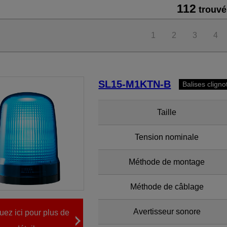
112
trouvé
1
2
3
4
SL15-M1KTN-B
Balises clign
Taille
Tension nominale
Méthode de montage
Méthode de câblage
Avertisseur sonore
uez ici pour plus de