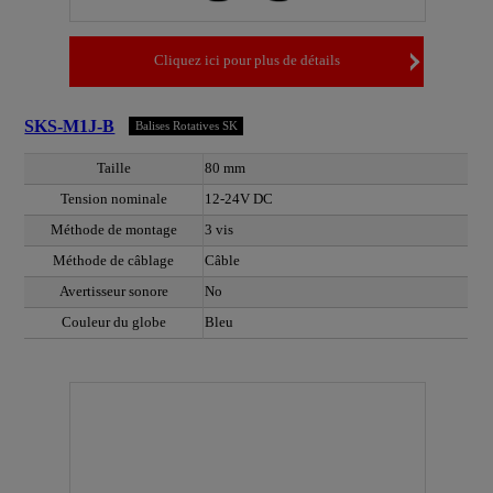
Cliquez ici pour plus de détails
SKS-M1J-B
Balises Rotatives SK
Taille
80 mm
Tension nominale
12-24V DC
Méthode de montage
3 vis
Méthode de câblage
Câble
Avertisseur sonore
No
Couleur du globe
Bleu