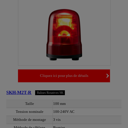
Cliquez ici pour plus de détails
SKH-M2T-R
Balises Rotatives SK
Taille
100 mm
Tension nominale
100-240V AC
Méthode de montage
3 vis
Méthode de câblage
Bornier