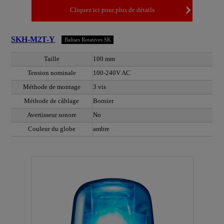
Cliquez ici pour plus de détails
SKH-M2T-Y
Balises Rotatives SK
Taille
100 mm
Tension nominale
100-240V AC
Méthode de montage
3 vis
Méthode de câblage
Bornier
Avertisseur sonore
No
Couleur du globe
ambre