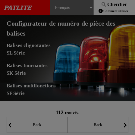
Chercher
Comment utiliser
Configurateur de numéro de pièce des
balises
Balises clignotantes
SL Série
Balises tournantes
SK Série
Balises multifonctions
SF Série
112
trouvés.
Back
Back