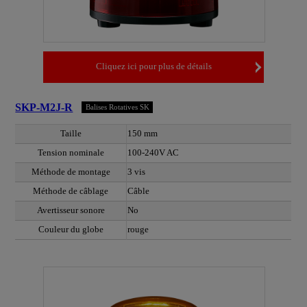
Cliquez ici pour plus de détails
SKP-M2J-R
Balises Rotatives SK
Taille
150 mm
Tension nominale
100-240V AC
Méthode de montage
3 vis
Méthode de câblage
Câble
Avertisseur sonore
No
Couleur du globe
rouge