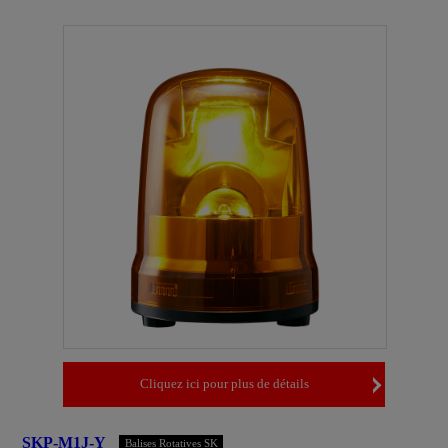
Cliquez ici pour plus de détails
SKP-M1J-Y
Balises Rotatives SK