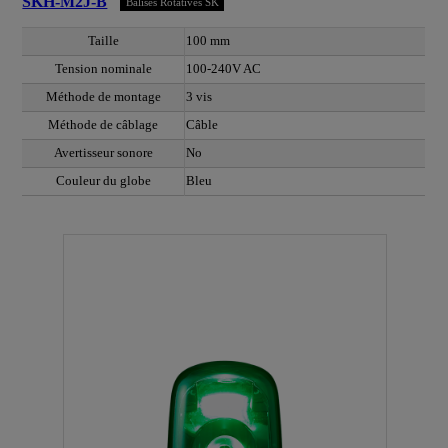
SKH-M2J-B
Balises Rotatives SK
Taille
100 mm
Tension nominale
100-240V AC
Méthode de montage
3 vis
Méthode de câblage
Câble
Avertisseur sonore
No
Couleur du globe
Bleu