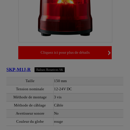
Cliquez ici pour plus de détails
SKP-M1J-R
Balises Rotatives SK
Taille
150 mm
Tension nominale
12-24V DC
Méthode de montage
3 vis
Méthode de câblage
Câble
Avertisseur sonore
No
Couleur du globe
rouge