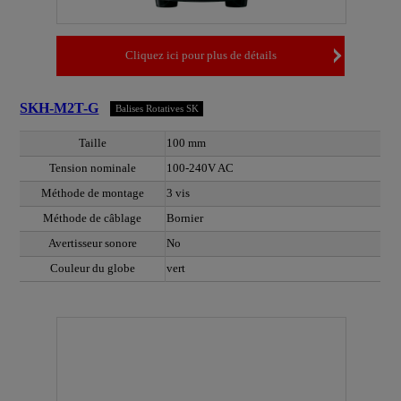
Cliquez ici pour plus de détails
SKH-M2T-G
Balises Rotatives SK
Taille
100 mm
Tension nominale
100-240V AC
Méthode de montage
3 vis
Méthode de câblage
Bornier
Avertisseur sonore
No
Couleur du globe
vert