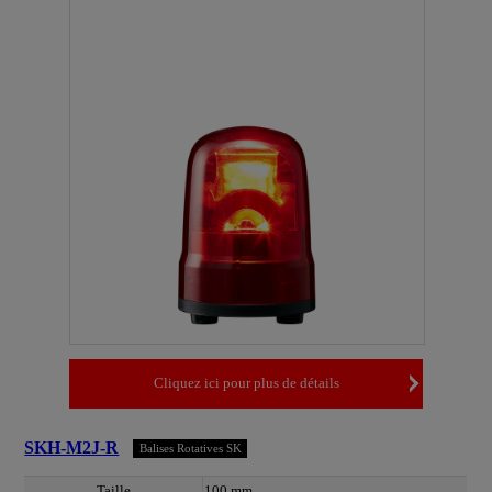
Cliquez ici pour plus de détails
SKH-M2J-R
Balises Rotatives SK
Taille
100 mm