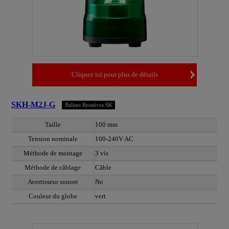
Cliquez ici pour plus de détails
SKH-M2J-G
Balises Rotatives SK
Taille
100 mm
Tension nominale
100-240V AC
Méthode de montage
3 vis
Méthode de câblage
Câble
Avertisseur sonore
No
Couleur du globe
vert