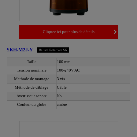
Cliquez ici pour plus de détails
SKH-M2J-Y
Balises Rotatives SK
Taille
100 mm
Tension nominale
100-240V AC
Méthode de montage
3 vis
Méthode de câblage
Câble
Avertisseur sonore
No
Couleur du globe
ambre