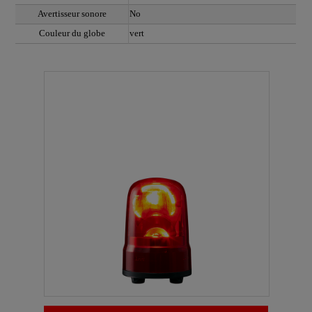
Avertisseur sonore
No
Couleur du globe
vert