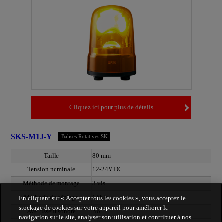
Cliquez ici pour plus de détails
SKS-M1J-Y
Balises Rotatives SK
Taille
80 mm
Tension nominale
12-24V DC
Méthode de montage
3 vis
Méthode de câblage
Câble
En cliquant sur « Accepter tous les cookies », vous acceptez le
stockage de cookies sur votre appareil pour améliorer la
Avertisseur sonore
No
navigation sur le site, analyser son utilisation et contribuer à nos