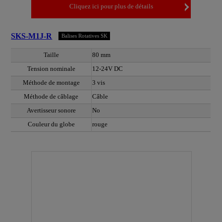
Cliquez ici pour plus de détails
SKS-M1J-R
Balises Rotatives SK
Taille
80 mm
Tension nominale
12-24V DC
Méthode de montage
3 vis
Méthode de câblage
Câble
Avertisseur sonore
No
Couleur du globe
rouge