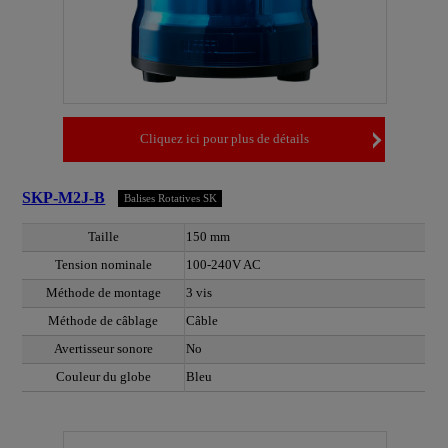
Cliquez ici pour plus de détails
SKP-M2J-B
Balises Rotatives SK
Taille
150 mm
Tension nominale
100-240V AC
Méthode de montage
3 vis
Méthode de câblage
Câble
Avertisseur sonore
No
Couleur du globe
Bleu