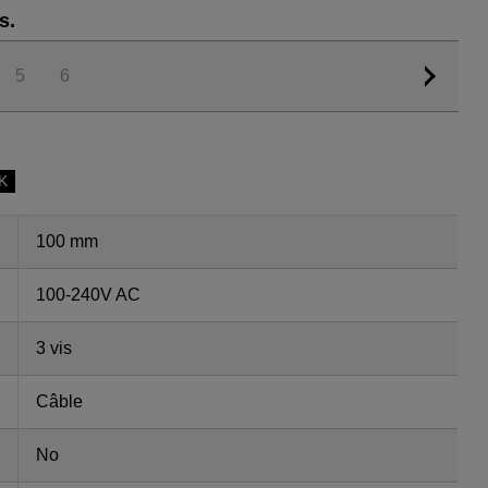
s.
5
6
SK
100 mm
100-240V AC
3 vis
Câble
No