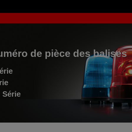
uméro de pièce des balises
érie
rie
 Série