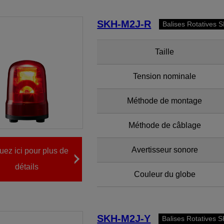
SKH-M2J-R
Balises Rotatives 
Taille
Tension nominale
Méthode de montage
Méthode de câblage
Avertisseur sonore
uez ici pour plus de
détails
Couleur du globe
SKH-M2J-Y
Balises Rotatives S