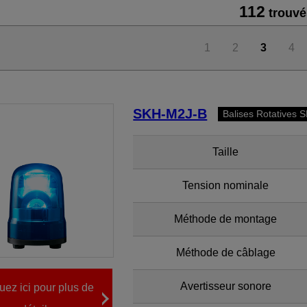
112
trouvé
1
2
3
4
SKH-M2J-B
Balises Rotatives 
Taille
Tension nominale
Méthode de montage
Méthode de câblage
Avertisseur sonore
uez ici pour plus de