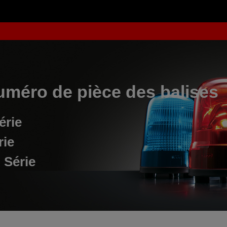
uméro de pièce des balises
érie
rie
 Série