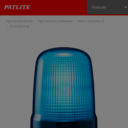
Page d'accueil officielle
Page d'accueil du configurateur
Balises clignotantes SL
SL15-M2KTN-B