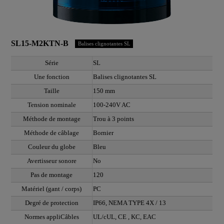
SL15-M2KTN-B
Balises clignotantes SL
Série
SL
Une fonction
Balises clignotantes SL
Taille
150 mm
Tension nominale
100-240V AC
Méthode de montage
Trou à 3 points
Méthode de câblage
Bornier
Couleur du globe
Bleu
Avertisseur sonore
No
Pas de montage
120
Matériel (gant / corps)
PC
Degré de protection
IP66, NEMA TYPE 4X / 13
Normes appliCâbles
UL/cUL, CE , KC, EAC