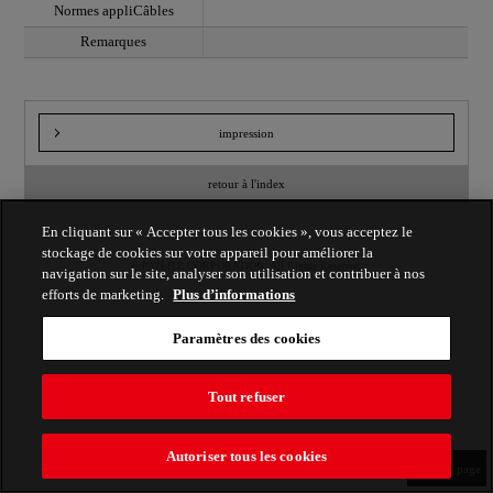
Normes appliCâbles
Remarques
impression
retour à l'index
En cliquant sur « Accepter tous les cookies », vous acceptez le
stockage de cookies sur votre appareil pour améliorer la
© PATLITE CORPORATION. All Rights Reserved.
navigation sur le site, analyser son utilisation et contribuer à nos
efforts de marketing.
Plus d’informations
Paramètres des cookies
Tout refuser
Autoriser tous les cookies
Haut de page