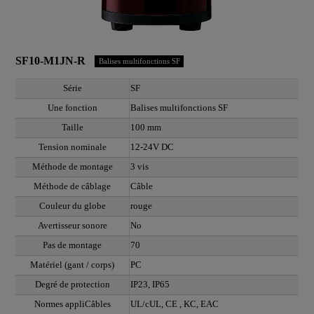
SF10-M1JN-R
Balises multifonctions SF
Série
SF
Une fonction
Balises multifonctions SF
Taille
100 mm
Tension nominale
12-24V DC
Méthode de montage
3 vis
Méthode de câblage
Câble
Couleur du globe
rouge
Avertisseur sonore
No
Pas de montage
70
Matériel (gant / corps)
PC
Degré de protection
IP23, IP65
Normes appliCâbles
UL/cUL, CE , KC, EAC