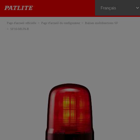
Page d'accueil officielle
Page d'accueil du configurateur
Balises multifonctions SF
SF10-M1JN-R