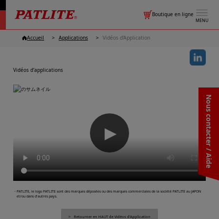
Boutique en ligne
MENU
Accueil
Applications
Vidéos d'Application
Vidéos d'applications
Nous contacter / Aide
▶
・PATLITE, le logo PATLITE sont des marques déposées ou des marques commerciales de la société PATLITE au JAPON
et/ou dans d'autres pays.
Retourner en HAUT de Vidéos d'Application