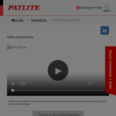
Boutique en ligne
MENU
Accueil
Applications
Vidéos d'Application
Vidéos d'applications
Nous contacter / Aide
▶
・PATLITE, le logo PATLITE sont des marques déposées ou des marques commerciales de la société PATLITE au JAPON
et/ou dans d'autres pays.
Retourner en HAUT de Vidéos d'Application