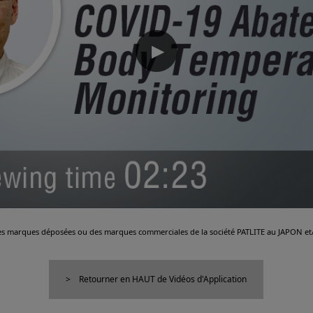
▶
es marques déposées ou des marques commerciales de la société PATLITE au JAPON et/
Retourner en HAUT de Vidéos d'Application