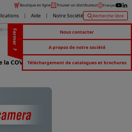
Boutique en ligne
Trouver un distributeur
Français
lications
Aide
Notre Société
Recherche libre
VID-19
Fermer
Nous contacter
A propos de notre société
e la COVID-19
Téléchargement de catalogues et brochures