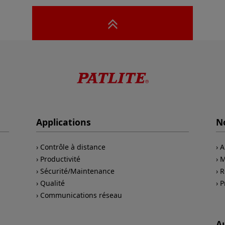
Applications
No
Contrôle à distance
A
Productivité
M
Sécurité/Maintenance
R
Qualité
P
Communications réseau
A