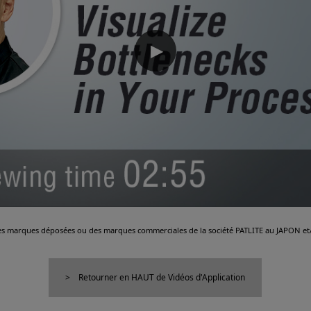
▶
es marques déposées ou des marques commerciales de la société PATLITE au JAPON et/
Retourner en HAUT de Vidéos d'Application