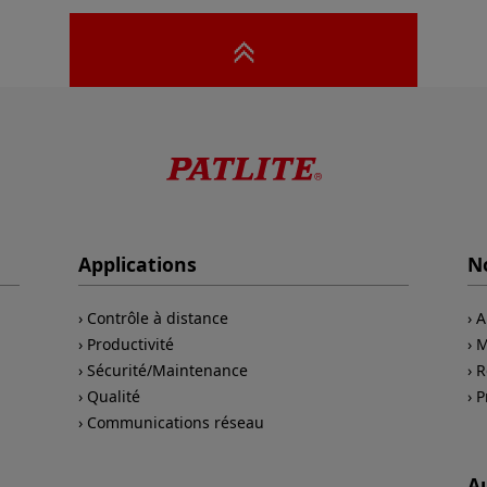
Applications
No
Contrôle à distance
A
Productivité
M
Sécurité/Maintenance
R
Qualité
P
Communications réseau
A