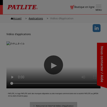
Boutique en ligne
MENU
Accueil
Applications
Vidéos d'Application
Vidéos d'applications
Nous contacter / Aide
▶
・PATLITE, le logo PATLITE sont des marques déposées ou des marques commerciales de la société PATLITE au JAPON
et/ou dans d'autres pays.
Retourner en HAUT de Vidéos d'Application