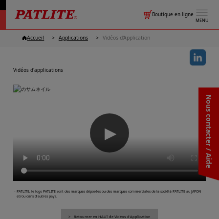
Boutique en ligne
MENU
Accueil
Applications
Vidéos d'Application
Vidéos d'applications
Nous contacter / Aide
▶
・PATLITE, le logo PATLITE sont des marques déposées ou des marques commerciales de la société PATLITE au JAPON
et/ou dans d'autres pays.
Retourner en HAUT de Vidéos d'Application