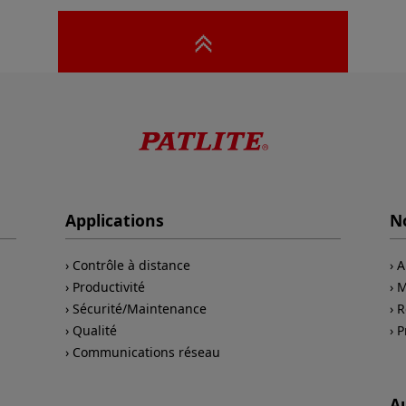
Applications
No
Contrôle à distance
A
Productivité
M
Sécurité/Maintenance
R
Qualité
P
Communications réseau
A