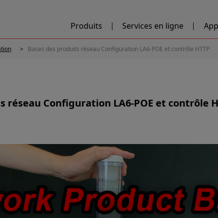
Produits
Services en ligne
App
ation
Bases des produits réseau Configuration LA6-POE et contrôle HTTP
s réseau Configuration LA6-POE et contrôle 