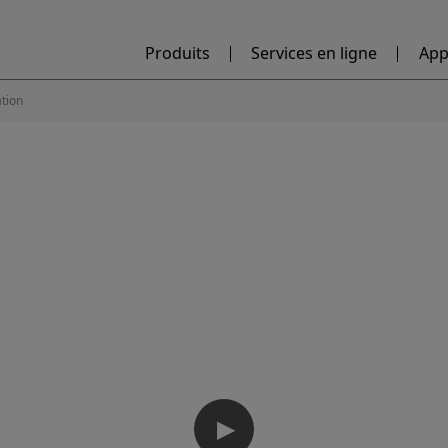
Produits
Services en ligne
App
ation
▶