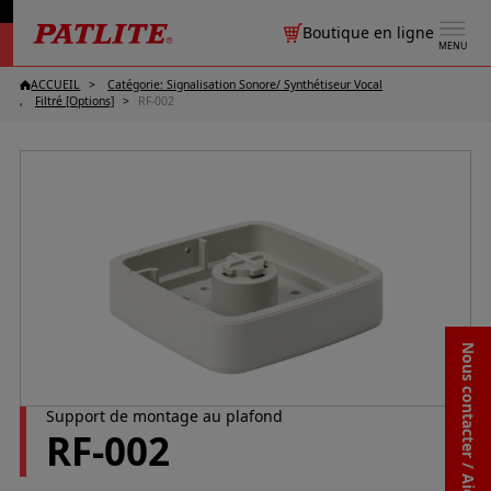
Boutique en ligne
MENU
ACCUEIL
Catégorie: Signalisation Sonore/ Synthétiseur Vocal
Filtré [Options]
RF-002
Nous contacter / Aide
Support de montage au plafond
RF-002