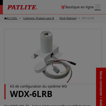
Boutique en ligne
MENU
ACCUEIL
Catégorie: Produits sans fil
Filtré [Options]
WDX-6LRB
Nous contacter / Aide
Kit de configuration du système WD
WDX-6LRB