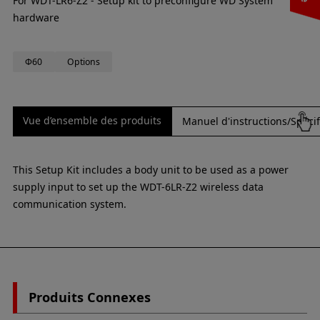
For WDT-LR6-Z2 - Setup kit to preconfigure WD System
hardware
Φ60
Options
Vue d’ensemble des produits
Manuel d'instructions/Spécif
This Setup Kit includes a body unit to be used as a power
supply input to set up the WDT-6LR-Z2 wireless data
communication system.
Produits Connexes