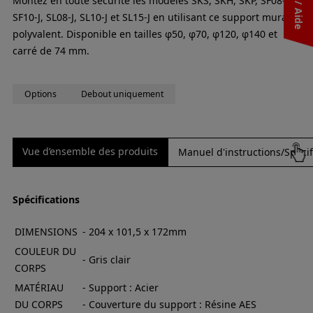
Montez en toute sécurité les modèles SKS, SKH, SKP, SF08-J,
SF10-J, SL08-J, SL10-J et SL15-J en utilisant ce support mural
polyvalent. Disponible en tailles φ50, φ70, φ120, φ140 et
carré de 74 mm.
Options
Debout uniquement
Vue d’ensemble des produits
Manuel d'instructions/Spécif
Spécifications
DIMENSIONS
- 204 x 101,5 x 172mm
COULEUR DU
- Gris clair
CORPS
MATÉRIAU
- Support : Acier
DU CORPS
- Couverture du support : Résine AES