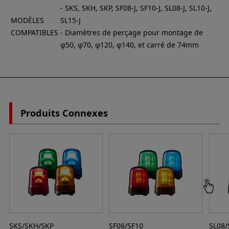
- SKS, SKH, SKP, SF08-J, SF10-J, SL08-J, SL10-J,
MODÈLES
SL15-J
COMPATIBLES
- Diamètres de perçage pour montage de
φ50, φ70, φ120, φ140, et carré de 74mm
Produits Connexes
SKS/SKH/SKP
SF08/SF10
SL08/