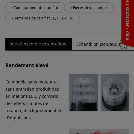
Nous contacter / Aide
Configurateur de numéro
Pièces de rechange
Demande de certifiat CE, UKCA, UL
Vue d’ensemble des produits
Échantillon (son/audio)
C
Rendement élevé
Ce modèle sans moteur et
sans entretien produit des
animations LED, y compris
des effets simulés de
rotation, de clignotement et
d’impulsions.