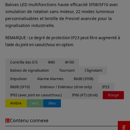
Balises LED multifonctions haute efficacité SF08/SF10 avec
simulation de rotation sans moteur, 22 modes lumineux
personnalisables et lentille de Fresnel avancée pour la
signalisation industrielle.
REMARQUE : Le degré de protection IP23 peut être augmenté à
l'aide du joint en caoutchouc en option.
Contrôle des E/S
Φ80
Φ100
Balises de signalisation
Tournant
Clignotant
Impulsion
Alarme Alarmes
86dB (SF08)
88dB (SF10)
Intérieur / Extérieur (droit only)
IP23
IP65 (avec joint en caoutchouc)
IP66 (KT) (droit)
Rouge
Ambre
Vert
Bleu
Contenu connexe