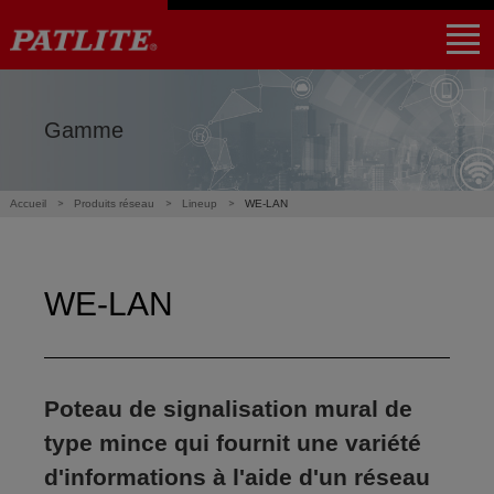
｜
NHV4 / NHV6
NHB4 / NHB6
LA6-POE
WE-LAN
LR5-LAN
NE-USB
LR6-USB
PHE-3FB3-RYG
NBM-D88NN
PHC-D08N
Des produits
Applications
Partenaire
Soutien
Global Home
Find a local distributor
Gamme
Accueil
Produits réseau
Lineup
WE-LAN
WE-LAN
Poteau de signalisation mural de
type mince qui fournit une variété
d'informations à l'aide d'un réseau