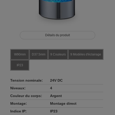
Détails du produit
W90mm
D37.5mm
9 Couleurs
9 Modèles d'éclairage
IP23
Tension nominale:
24V DC
Niveaux:
4
Couleur du corps:
Argent
Montage:
Montage direct
Indice IP:
IP23