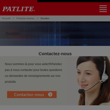
｜
NHV4 / NHV6
NHB4 / NHB6
LA6-POE
WE-LAN
LR5-LAN
NE-USB
LR6-USB
PHE-3FB3-RYG
NBM-D88NN
PHC-D08N
Accueil
Produits réseau
Soutien
Des produits
Applications
Partenaire
Soutien
Global Home
Find a local distributor
Soutien
Contactez-nous
Nous sommes là pour vous aider!N'hésitez
pas à nous contacter pour toutes questions
ou demandes de renseignements sur nos
produits.