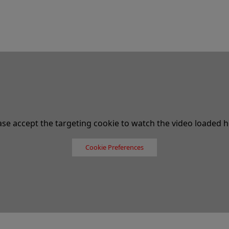
ase accept the targeting cookie to watch the video loaded h
Cookie Preferences