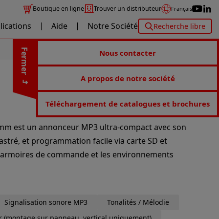
Boutique en ligne
Trouver un distributeur
Français
lications
Aide
Notre Société
Recherche libre
Fermer
Nous contacter
A propos de notre société
Téléchargement de catalogues et brochures
5 mm est un annonceur MP3 ultra-compact avec son
astré, et programmation facile via carte SD et
les armoires de commande et les environnements
Signalisation sonore MP3
Tonalités / Mélodie
eur (montage sur panneau, vertical uniquement)