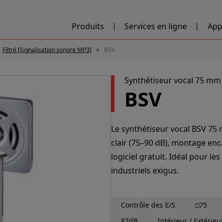
Produits
Services en ligne
App
Filtré [Signalisation sonore MP3]
BSV
Synthétiseur vocal 75 mm
BSV
Le synthétiseur vocal BSV 7
clair (75–90 dB), montage enc
logiciel gratuit. Idéal pour 
industriels exigus.
Contrôle des E/S
□75
87dB
Intérieur / Extéri