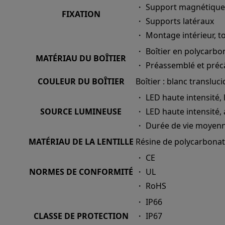
・ Support magnétique
FIXATION
・ Supports latéraux
・ Montage intérieur, t
・ Boîtier en polycarbo
MATÉRIAU DU BOÎTIER
・ Préassemblé et préc
COULEUR DU BOÎTIER
Boîtier : blanc transluci
・ LED haute intensité, 
SOURCE LUMINEUSE
・ LED haute intensité
・ Durée de vie moyenne
MATÉRIAU DE LA LENTILLE
Résine de polycarbonat
・ CE
NORMES DE CONFORMITÉ
・ UL
・ RoHS
・ IP66
CLASSE DE PROTECTION
・ IP67