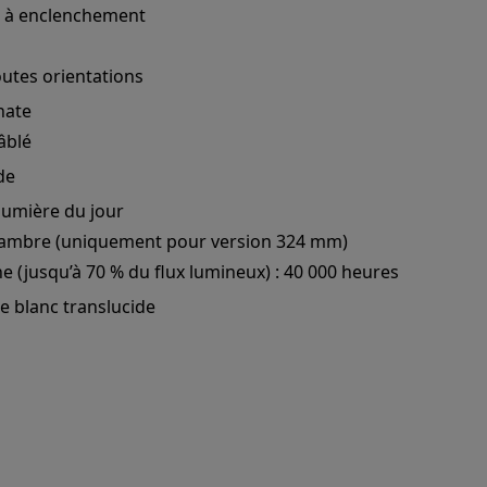
 à enclenchement
outes orientations
nate
âblé
de
lumière du jour
, ambre (uniquement pour version 324 mm)
 (jusqu’à 70 % du flux lumineux) : 40 000 heures
e blanc translucide