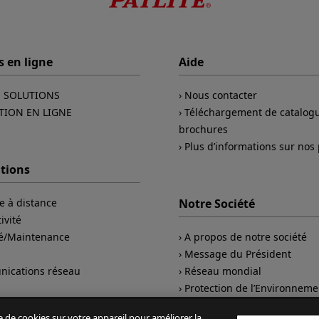
s en ligne
Aide
E SOLUTIONS
Nous contacter
TION EN LIGNE
Téléchargement de catalogu
brochures
Plus d’informations sur nos
ations
e à distance
Notre Société
ivité
té/Maintenance
A propos de notre société
Message du Président
ications réseau
Réseau mondial
Protection de l’Environneme
e de cookies sur votre appareil pour améliorer la