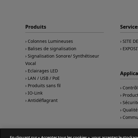
Produits
Service
Colonnes Lumineuses
SITE D
Balises de signalisation
EXPOSI
Signalisation Sonore/ Synthétiseur
Vocal
Eclairages LED
Applic
LAN / USB / PoE
Produits sans fil
Contrôl
IO-Link
Product
Antidéflagrant
Sécuri
Qualité
Commun
En cliquant sur « Accepter tous les cookies », vous acceptez le stockag