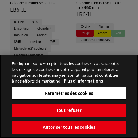
Colonne Lumineuse IO-Link
Colonne Lumineuse LED IO-
Link Φ60 mm
LB6-IL
LR6-IL
IO-Link
Φ60
IO-Link
Alarmes
En continu
Clignotant
Rouge
Ambre
Vert
Impulsion
Alarmes
Colonnes lumineuses
88dB
Intérieur
IP65
Multicolore(21 couleurs)
Colonnes lumineuses
En cliquant sur « Accepter tous les cookies », vous acceptez
le stockage de cookies sur votre appareil pour améliorer la
navigation sur le site, analyser son utilisation et contribuer
à nos efforts de marketing.
Plus d’informations
Paramètres des cookies
PATLITE CORPORATION. All Rights Reserved.
Tout refuser
Autoriser tous les cookies